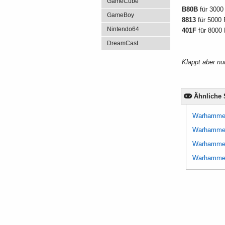
GameCube
B80B
für 3000
GameBoy
8813
für 5000
Nintendo64
401F
für 8000
DreamCast
Klappt aber nu
Ähnliche 
Warhammer
Warhammer 
Warhammer 
Warhamme